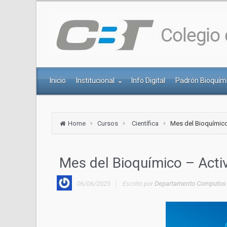
Inicio
Institucional
Info Digital
Padrón Bioquím
Home
Cursos
Científica
Mes del Bioquímico
Mes del Bioquímico – Activ
06/06/2025
Escrito por
Departamento Computos