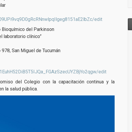
lar
g09UPi9vq9D0gRcRNnwlpqIlgeg8151aE2lbZc/edit
o Bioquímico del Parkinson
l laboratorio clínico”
o 978, San Miguel de Tucumán
L_1EuhH52DiB5T5IJQa_FGAzSzecUYZBjYo2qgw/edit
miso del Colegio con la capacitación continua y la
n la salud pública.