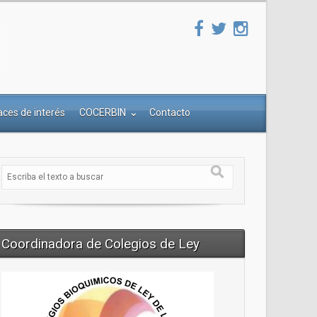
aces de interés
COCERBIN
Contacto
Coordinadora de Colegios de Ley