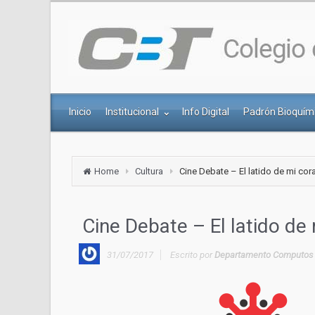
Inicio
Institucional
Info Digital
Padrón Bioquím
Home
Cultura
Cine Debate – El latido de mi cor
Cine Debate – El latido de
31/07/2017
Escrito por
Departamento Computos