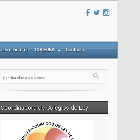
aces de interés
COCERBIN
Contacto
Coordinadora de Colegios de Ley