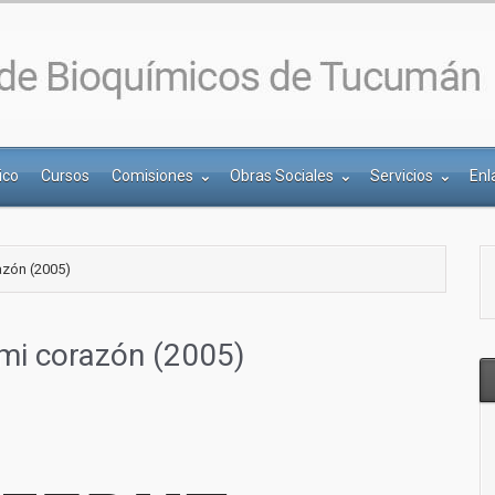
ico
Cursos
Comisiones
Obras Sociales
Servicios
Enl
azón (2005)
 mi corazón (2005)