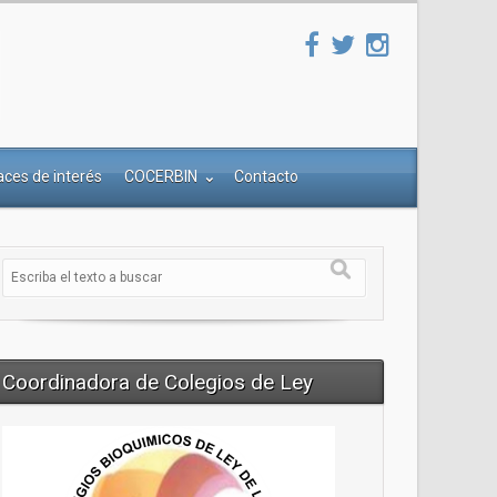
aces de interés
COCERBIN
Contacto
Coordinadora de Colegios de Ley